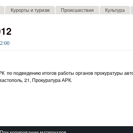
Skip to main content
Курорты и туризм
Происшествия
Культура
012
02:00
АРК по подведению итогов работы органов прокуратуры авт
вастополь, 21, Прокуратура АРК.
При копировании материалов