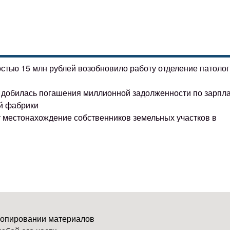
остью 15 млн рублей возобновило работу отделение патоло
ке добилась погашения миллионной задолженности по зарпл
й фабрики
т местонахождение собственников земельных участков в
копировании материалов