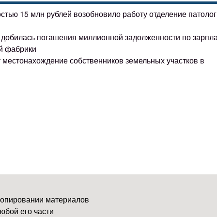
остью 15 млн рублей возобновило работу отделение патоло
ке добилась погашения миллионной задолженности по зарпл
й фабрики
т местонахождение собственников земельных участков в
копировании материалов
юбой его части