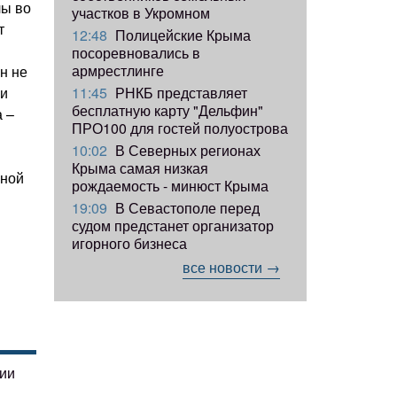
лы во
участков в Укромном
т
12:48
Полицейские Крыма
посоревновались в
армрестлинге
н не
11:45
РНКБ представляет
ии
бесплатную карту "Дельфин"
а –
ПРО100 для гостей полуострова
10:02
В Северных регионах
Крыма самая низкая
нной
рождаемость - минюст Крыма
19:09
В Севастополе перед
судом предстанет организатор
игорного бизнеса
все новости →
гии