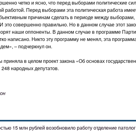
шенно четко и ясно, что перед выборами политические си
ой работой. Перед выборами эта политическая работа имее
о объективным причинам сделать в периоде между выборами,
 И это совершенно правильно. Но в данном случае этот зако
оворят наши оппоненты. В данном случае в программе Парт
етко написано. Никто эту программу не менял, эта программ
идем», – подчеркнул он.
 приняла в целом проект закона «Об основах государстве
 248 народных депутатов.
йон
остью 15 млн рублей возобновило работу отделение патоло