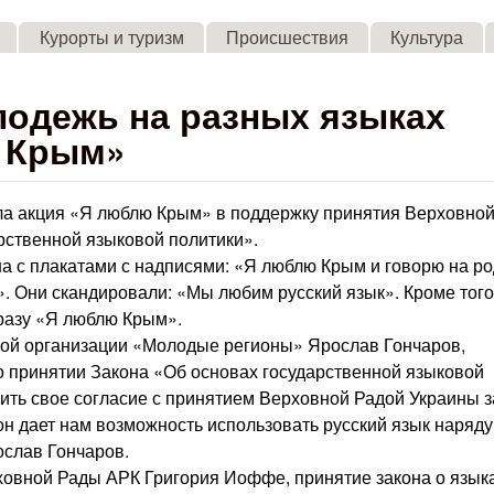
Skip to main content
Курорты и туризм
Происшествия
Культура
одежь на разных языках
 Крым»
а акция «Я люблю Крым» в поддержку принятия Верховно
рственной языковой политики».
а с плакатами с надписями: «Я люблю Крым и говорю на р
!». Они скандировали: «Мы любим русский язык». Кроме того
разу «Я люблю Крым».
кой организации «Молодые регионы» Ярослав Гончаров,
о принятии Закона «Об основах государственной языковой
ить свое согласие с принятием Верховной Радой Украины з
он дает нам возможность использовать русский язык наряду
ослав Гончаров.
овной Рады АРК Григория Иоффе, принятие закона о язык