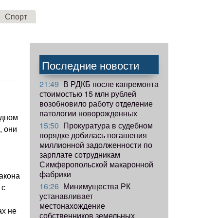
Спорт
Последние новости
21:49
В РДКБ после капремонта
стоимостью 15 млн рублей
й
возобновило работу отделение
патологии новорожденных
одном
15:50
Прокуратура в судебном
, они
порядке добилась погашения
миллионной задолженности по
зарплате сотрудникам
Симферопольской макаронной
фабрики
акона
16:26
Минимущества РК
 с
устанавливает
местонахождение
ах не
собственников земельных