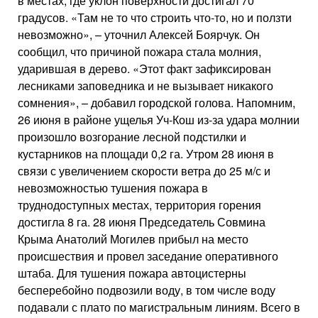
в местах, где уклон поверхности достигал 70
градусов. «Там не то что строить что-то, но и ползти
невозможно», – уточнил Алексей Боярчук. Он
сообщил, что причиной пожара стала молния,
ударившая в дерево. «Этот факт зафиксирован
лесниками заповедника и не вызывает никакого
сомнения», – добавил городской голова. Напомним,
26 июня в районе ущелья Уч-Кош из-за удара молнии
произошло возгорание лесной подстилки и
кустарников на площади 0,2 га. Утром 28 июня в
связи с увеличением скорости ветра до 25 м/с и
невозможностью тушения пожара в
труднодоступных местах, территория горения
достигла 8 га. 28 июня Председатель Совмина
Крыма Анатолий Могилев прибыл на место
происшествия и провел заседание оперативного
штаба. Для тушения пожара автоцистерны
бесперебойно подвозили воду, в том числе воду
подавали с плато по магистральным линиям. Всего в