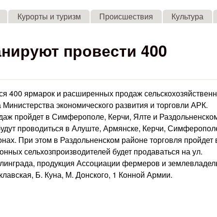
Skip to main content
Курорты и туризм
Происшествия
Культура
анируют провести 400
тся 400 ярмарок и расширенных продаж сельскохозяйствен
 Министерства экономического развития и торговли АРК.
даж пройдет в Симферополе, Керчи, Ялте и Раздольненско
будут проводиться в Алуште, Армянске, Керчи, Симферопол
онах. При этом в Раздольненском районе торговля пройдет 
онных сельхозпроизводителей будет продаваться на ул.
талинграда, продукция Ассоциации фермеров и землевладел
лавская, Б. Куна, М. Донского, 1 Конной Армии.