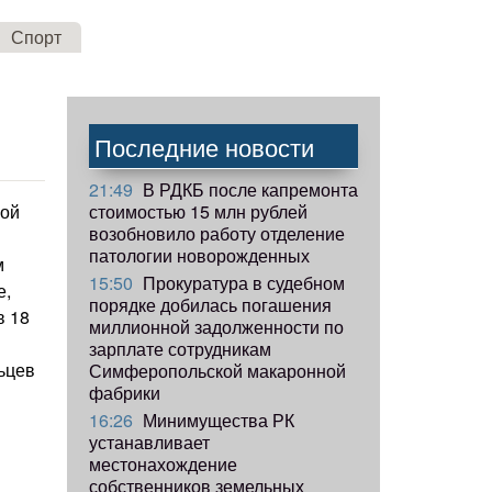
Спорт
Последние новости
21:49
В РДКБ после капремонта
стоимостью 15 млн рублей
ной
возобновило работу отделение
патологии новорожденных
м
15:50
Прокуратура в судебном
е,
порядке добилась погашения
в 18
миллионной задолженности по
зарплате сотрудникам
ьцев
Симферопольской макаронной
фабрики
16:26
Минимущества РК
устанавливает
местонахождение
собственников земельных