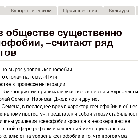
Skip to main content
Курорты и туризм
Происшествия
Культура
в обществе существенно
нофобии, –считают ряд
тов
енно вырос уровень ксенофобии.
го стола» на тему: «Пути
стве в процессе интеграции
 В мероприятии принимали участие эксперты и журналист
олай Семена, Нариман Джелялов и другие.
й Семена, в последнее время характер ксенофобии в общес
ктивному протесту», представляя собой угрозу стабильност
причины усиления ксенофобии кроются в несовершенстве
х в этой сфере реформ и концепций межнациональных
го, влияет на уровень ксенофобии и то, что программа