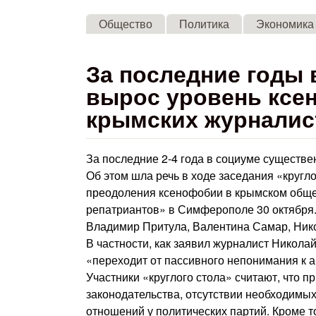
Общество
Политика
Экономика
За последние годы 
вырос уровень ксе
крымских журналис
За последние 2-4 года в социуме существ
Об этом шла речь в ходе заседания «кругло
преодоления ксенофобии в крымском обще
репатриантов» в Симферополе 30 октября.
Владимир Притула, Валентина Самар, Ник
В частности, как заявил журналист Никола
«переходит от пассивного непонимания к а
Участники «круглого стола» считают, что 
законодательства, отсутствии необходимы
отношений у политических партий. Кроме то