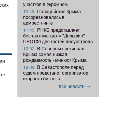
участков в Укромном
ских
12:48
Полицейские Крыма
посоревновались в
армрестлинге
11:45
РНКБ представляет
бесплатную карту "Дельфин"
ПРО100 для гостей полуострова
10:02
В Северных регионах
Крыма самая низкая
рождаемость - минюст Крыма
гии
19:09
В Севастополе перед
судом предстанет организатор
ате
игорного бизнеса
все новости →