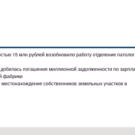
остью 15 млн рублей возобновило работу отделение патоло
ке добилась погашения миллионной задолженности по зарпл
й фабрики
т местонахождение собственников земельных участков в