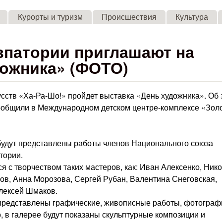
Skip to main content
Курорты и туризм
Происшествия
Культура
впатории приглашают на
дожника» (ФОТО)
усств «Ха-Ра-Шо!» пройдет выставка «День художника». Об 
общили в Международном детском центре-комплексе «Зол
 будут представлены работы членов Национального союза
тории.
ся с творчеством таких мастеров, как: Иван Алексенко, Ник
ов, Анна Морозова, Сергей Рубан, Валентина Снеговская,
лексей Шмаков.
т представлены графические, живописные работы, фотограф
о, в галерее будут показаны скульптурные композиции и