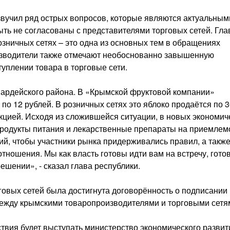
звучил ряд острых вопросов, которые являются актуальным
ыть не согласованы с представителями торговых сетей. Гла
зничных сетях – это одна из основных тем в обращениях
изводители также отмечают необоснованно завышенную
туплении товара в торговые сети.
вардейского района. В «Крымской фруктовой компании»
по 12 рублей. В розничных сетях это яблоко продаётся по 3
укцией. Исходя из сложившейся ситуации, в новых экономич
продукты питания и лекарственные препараты на приемле
ий, чтобы участники рынка придерживались правил, а также
тношения. Мы как власть готовы идти вам на встречу, гото
ешении», - сказал глава республики.
говых сетей была достигнута договорённость о подписании
ежду крымскими товаропроизводителями и торговыми сетя
вия будет выступать министерство экономического развит