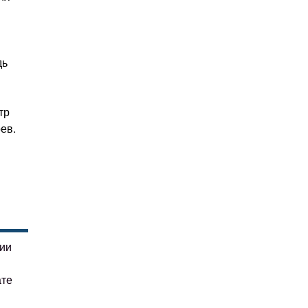
дь
тр
ев.
гии
ате