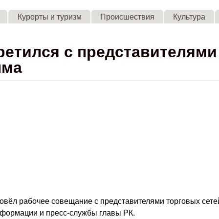
Skip to main content
Курорты и туризм
Происшествия
Культура
ретился с представителями
ыма
овёл рабочее совещание с представителями торговых сете
нформации и пресс-службы главы РК.