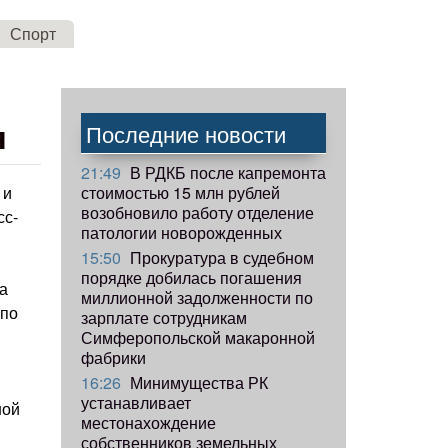
Спорт
я
Последние новости
21:49
В РДКБ после капремонта
стоимостью 15 млн рублей
 и
возобновило работу отделение
сс-
патологии новорожденных
15:50
Прокуратура в судебном
порядке добилась погашения
а
миллионной задолженности по
 по
зарплате сотрудникам
Симферопольской макаронной
фабрики
16:26
Минимущества РК
устанавливает
ной
местонахождение
собственников земельных