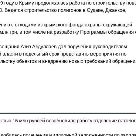
9 году в Крыму продолжалась работа по строительству нов
. Ведется строительство полигонов в Судаке, Джанкое,
ению с отходами из крымского фонда охраны окружающей
лн грн, в том числе на разработку Программы обращения 
совещания Азиз Абдуллаев дал поручения руководителям
й власти в недельный срок представить мероприятия по
ельству объектов и внедрению новых требований обращени
остью 15 млн рублей возобновило работу отделение патоло
ке добилась погашения миллионной задолженности по зарпл