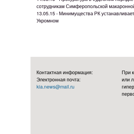
сотрудникам Симферопольской макаронно
13.05.15 - Минимущества РК устанавливае
Укромном
Контактная информация:
При 
Электронная почта:
или л
kia.news@mail.ru
гипер
перво