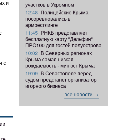
ых и
участков в Укромном
12:48
Полицейские Крыма
посоревновались в
армрестлинге
11:45
РНКБ представляет
с
бесплатную карту "Дельфин"
ПРО100 для гостей полуострова
10:02
В Северных регионах
Крыма самая низкая
я с
рождаемость - минюст Крыма
19:09
В Севастополе перед
судом предстанет организатор
игорного бизнеса
все новости →
гии
ате