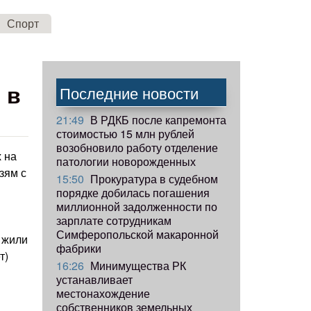
Спорт
 в
Последние новости
21:49
В РДКБ после капремонта
стоимостью 15 млн рублей
возобновило работу отделение
 на
патологии новорожденных
зям с
15:50
Прокуратура в судебном
порядке добилась погашения
миллионной задолженности по
зарплате сотрудникам
Симферопольской макаронной
 жили
фабрики
т)
16:26
Минимущества РК
устанавливает
местонахождение
собственников земельных