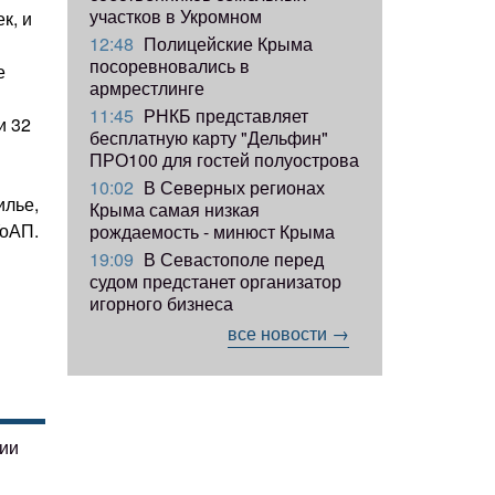
участков в Укромном
к, и
12:48
Полицейские Крыма
посоревновались в
е
армрестлинге
11:45
РНКБ представляет
и 32
бесплатную карту "Дельфин"
ПРО100 для гостей полуострова
10:02
В Северных регионах
илье,
Крыма самая низкая
УоАП.
рождаемость - минюст Крыма
19:09
В Севастополе перед
судом предстанет организатор
игорного бизнеса
все новости →
гии