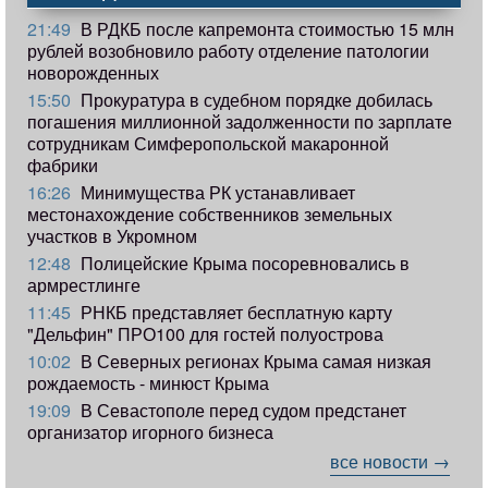
21:49
В РДКБ после капремонта стоимостью 15 млн
рублей возобновило работу отделение патологии
новорожденных
15:50
Прокуратура в судебном порядке добилась
погашения миллионной задолженности по зарплате
сотрудникам Симферопольской макаронной
фабрики
16:26
Минимущества РК устанавливает
местонахождение собственников земельных
участков в Укромном
12:48
Полицейские Крыма посоревновались в
армрестлинге
11:45
РНКБ представляет бесплатную карту
"Дельфин" ПРО100 для гостей полуострова
10:02
В Северных регионах Крыма самая низкая
рождаемость - минюст Крыма
19:09
В Севастополе перед судом предстанет
организатор игорного бизнеса
все новости →