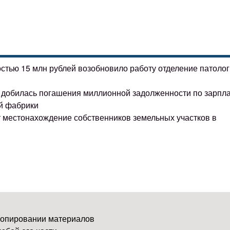
остью 15 млн рублей возобновило работу отделение патоло
ке добилась погашения миллионной задолженности по зарпл
й фабрики
т местонахождение собственников земельных участков в
копировании материалов