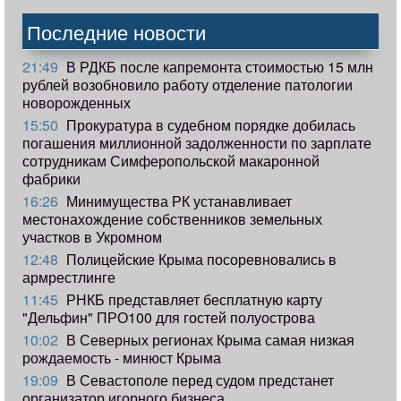
Последние новости
21:49
В РДКБ после капремонта стоимостью 15 млн
рублей возобновило работу отделение патологии
новорожденных
15:50
Прокуратура в судебном порядке добилась
погашения миллионной задолженности по зарплате
сотрудникам Симферопольской макаронной
фабрики
16:26
Минимущества РК устанавливает
местонахождение собственников земельных
участков в Укромном
12:48
Полицейские Крыма посоревновались в
армрестлинге
11:45
РНКБ представляет бесплатную карту
"Дельфин" ПРО100 для гостей полуострова
10:02
В Северных регионах Крыма самая низкая
рождаемость - минюст Крыма
19:09
В Севастополе перед судом предстанет
организатор игорного бизнеса