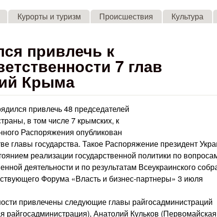
Skip to main content
Курорты и туризм
Происшествия
Культура
ся привлечь к
етственности 7 глав
ций Крыма
ядился привлечь 48 председателей
раны, в том числе 7 крымских, к
анного Распоряжения опубликован
ве главы государства. Такое Распоряжение президент Укр
стоянием реализации государственной политики по вопроса
енной деятельности и по результатам Всеукраинского собр
йствующего Форума «Власть и бизнес-партнеры» 3 июля
нности привлечены следующие главы райгосадминистраций
я райгосадминистрация), Анатолий Кульков (Первомайская