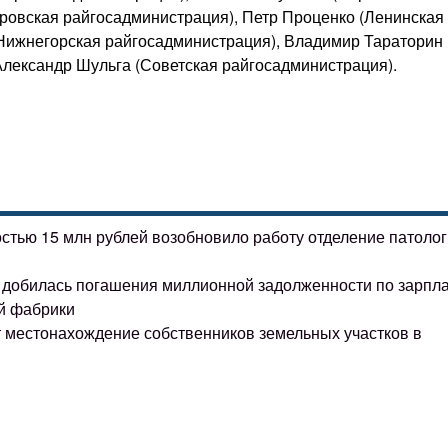
ровская райгосадминистрация), Петр Проценко (Ленинская
Нижнегорская райгосадминистрация), Владимир Тараторин
Александр Шульга (Советская райгосадминистрация).
остью 15 млн рублей возобновило работу отделение патоло
ке добилась погашения миллионной задолженности по зарпл
й фабрики
т местонахождение собственников земельных участков в