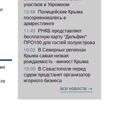
участков в Укромном
ет
12:48
Полицейские Крыма
посоревновались в
армрестлинге
11:45
РНКБ представляет
бесплатную карту "Дельфин"
ПРО100 для гостей полуострова
10:02
В Северных регионах
Крыма самая низкая
рождаемость - минюст Крыма
гии
19:09
В Севастополе перед
судом предстанет организатор
игорного бизнеса
ате
все новости →