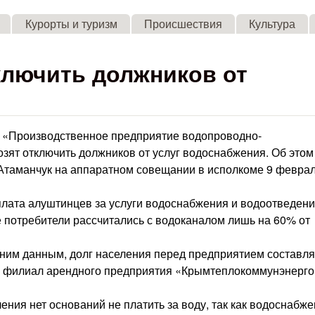
Skip to main content
Курорты и туризм
Происшествия
Культура
ключить должников от
 «Производственное предприятие водопроводно-
озят отключить должников от услуг водоснабжения. Об этом
Атаманчук на аппаратном совещании в исполкоме 9 феврал
плата алуштинцев за услуги водоснабжения и водоотведен
е потребители рассчитались с водоканалом лишь на 60% от
дним данным, долг населения перед предприятием составля
ий филиал арендного предприятия «Крымтеплокоммунэнерго
ения нет оснований не платить за воду, так как водоснабже