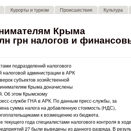
Skip to main content
Курорты и туризм
Происшествия
Культура
инимателям Крыма
лн грн налогов и финансов
стами подразделений налогового
й налоговой администрации в АРК
верок субъектов хозяйственной
принимателям Крыма доначислены
й. Об этом Крымскому
есс-службе ГНА в АРК. По данным пресс-службы, за
шена сумма налога на добавленную стоимость (НДС),
гоплательщиками к возмещению из бюджета.
не текущего года специалистами налогового контроля в ход
едприятий 27 были выведены из данного разряда. В резул