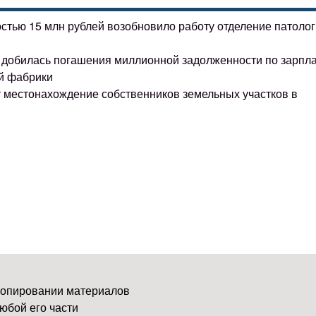
остью 15 млн рублей возобновило работу отделение патоло
ке добилась погашения миллионной задолженности по зарпл
й фабрики
т местонахождение собственников земельных участков в
копировании материалов
юбой его части