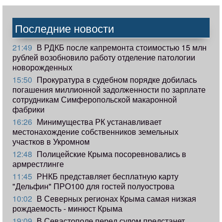
Последние новости
21:49
В РДКБ после капремонта стоимостью 15 млн
рублей возобновило работу отделение патологии
новорожденных
15:50
Прокуратура в судебном порядке добилась
погашения миллионной задолженности по зарплате
сотрудникам Симферопольской макаронной
фабрики
16:26
Минимущества РК устанавливает
местонахождение собственников земельных
участков в Укромном
12:48
Полицейские Крыма посоревновались в
армрестлинге
11:45
РНКБ представляет бесплатную карту
"Дельфин" ПРО100 для гостей полуострова
10:02
В Северных регионах Крыма самая низкая
рождаемость - минюст Крыма
19:09
В Севастополе перед судом предстанет