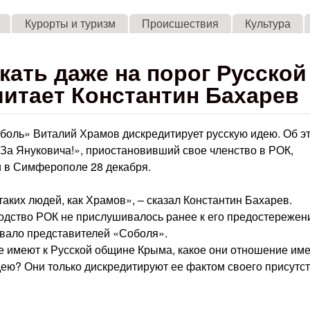
Skip to main content
Курорты и туризм
Происшествия
Культура
кать даже на порог Русской
итает Константин Бахарев
боль» Виталий Храмов дискредитирует русскую идею. Об э
«За Януковича!», приостановивший свое членство в РОК,
и в Симферополе 28 декабря.
таких людей, как Храмов», – сказал Константин Бахарев.
водство РОК не прислушивалось ранее к его предостережен
вало представителей «Соболя».
е имеют к Русской общине Крыма, какое они отношение име
ею? Они только дискредитируют ее фактом своего присутст