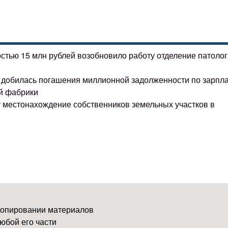
остью 15 млн рублей возобновило работу отделение патоло
ке добилась погашения миллионной задолженности по зарпл
й фабрики
т местонахождение собственников земельных участков в
копировании материалов
юбой его части