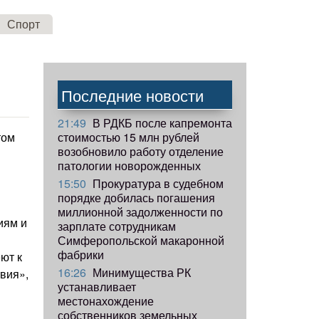
Спорт
Последние новости
21:49
В РДКБ после капремонта
стоимостью 15 млн рублей
том
возобновило работу отделение
патологии новорожденных
15:50
Прокуратура в судебном
порядке добилась погашения
миллионной задолженности по
иям и
зарплате сотрудникам
Симферопольской макаронной
фабрики
ют к
16:26
Минимущества РК
вия»,
устанавливает
местонахождение
собственников земельных