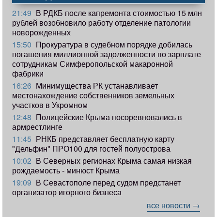
21:49
В РДКБ после капремонта стоимостью 15 млн
рублей возобновило работу отделение патологии
новорожденных
15:50
Прокуратура в судебном порядке добилась
погашения миллионной задолженности по зарплате
сотрудникам Симферопольской макаронной
фабрики
16:26
Минимущества РК устанавливает
местонахождение собственников земельных
участков в Укромном
12:48
Полицейские Крыма посоревновались в
армрестлинге
11:45
РНКБ представляет бесплатную карту
"Дельфин" ПРО100 для гостей полуострова
10:02
В Северных регионах Крыма самая низкая
рождаемость - минюст Крыма
19:09
В Севастополе перед судом предстанет
организатор игорного бизнеса
все новости →