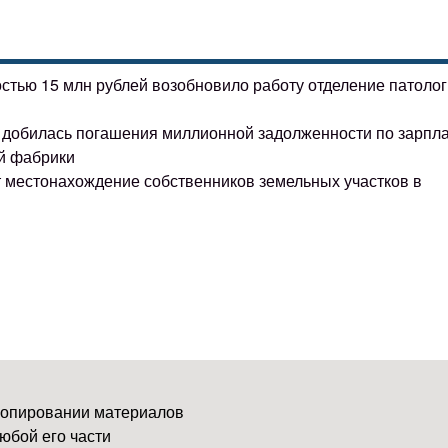
остью 15 млн рублей возобновило работу отделение патоло
ке добилась погашения миллионной задолженности по зарпл
й фабрики
т местонахождение собственников земельных участков в
копировании материалов
юбой его части