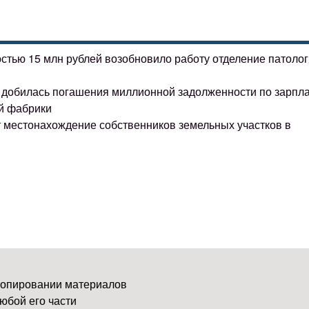
остью 15 млн рублей возобновило работу отделение патоло
ке добилась погашения миллионной задолженности по зарпл
й фабрики
т местонахождение собственников земельных участков в
копировании материалов
юбой его части