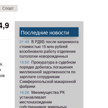
Спорт
4,9
Последние новости
21:49
В РДКБ после капремонта
стоимостью 15 млн рублей
возобновило работу отделение
патологии новорожденных
15:50
Прокуратура в судебном
а.
порядке добилась погашения
о
миллионной задолженности по
ков
зарплате сотрудникам
Симферопольской макаронной
фабрики
16:26
Минимущества РК
устанавливает
местонахождение
собственников земельных