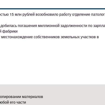
остью 15 млн рублей возобновило работу отделение патоло
ке добилась погашения миллионной задолженности по зарпл
й фабрики
т местонахождение собственников земельных участков в
копировании материалов
юбой его части