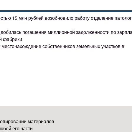
остью 15 млн рублей возобновило работу отделение патоло
ке добилась погашения миллионной задолженности по зарпл
й фабрики
т местонахождение собственников земельных участков в
копировании материалов
юбой его части