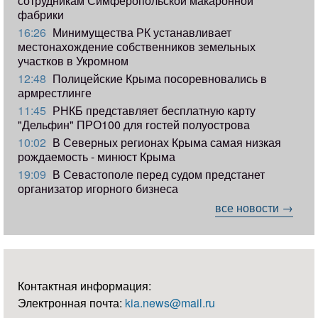
сотрудникам Симферопольской макаронной
фабрики
16:26
Минимущества РК устанавливает
местонахождение собственников земельных
участков в Укромном
12:48
Полицейские Крыма посоревновались в
армрестлинге
11:45
РНКБ представляет бесплатную карту
"Дельфин" ПРО100 для гостей полуострова
10:02
В Северных регионах Крыма самая низкая
рождаемость - минюст Крыма
19:09
В Севастополе перед судом предстанет
организатор игорного бизнеса
все новости →
Контактная информация:
Электронная почта:
kia.news@mail.ru