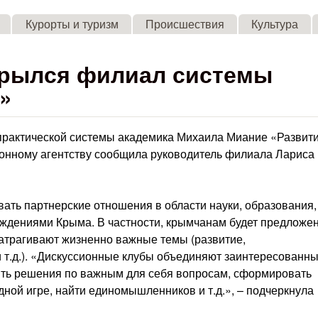
Skip to main content
Курорты и туризм
Происшествия
Культура
крылся филиал системы
»
рактической системы академика Михаила Миание «Развит
онному агентству сообщила руководитель филиала Лариса
вать партнерские отношения в области науки, образования,
реждениями Крыма. В частности, крымчанам будет предложе
затрагивают жизненно важные темы (развитие,
и т.д.). «Дискуссионные клубы объединяют заинтересованн
нять решения по важным для себя вопросам, сформировать
дной игре, найти единомышленников и т.д.», – подчеркнула