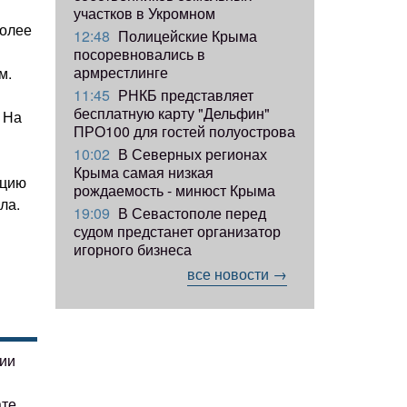
участков в Укромном
более
12:48
Полицейские Крыма
посоревновались в
армрестлинге
м.
11:45
РНКБ представляет
бесплатную карту "Дельфин"
 На
ПРО100 для гостей полуострова
10:02
В Северных регионах
Крыма самая низкая
ацию
рождаемость - минюст Крыма
ла.
19:09
В Севастополе перед
судом предстанет организатор
игорного бизнеса
все новости →
гии
ате