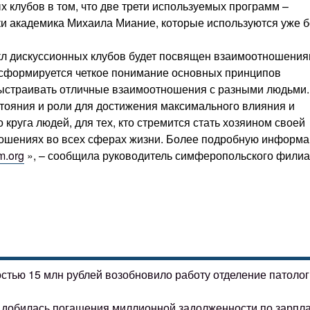
х клубов в том, что две трети используемых программ –
и академика Михаила Миание, которые используются уже 
кл дискуссионных клубов будет посвящен взаимоотношения
 сформируется четкое понимание основных принципов
выстраивать отличные взаимоотношения с разными людьми.
стояния и роли для достижения максимального влияния и
 круга людей, для тех, кто стремится стать хозяином своей
тношениях во всех сферах жизни. Более подробную информ
m.org
», – сообщила руководитель симферопольского филиа
остью 15 млн рублей возобновило работу отделение патоло
ке добилась погашения миллионной задолженности по зарпл