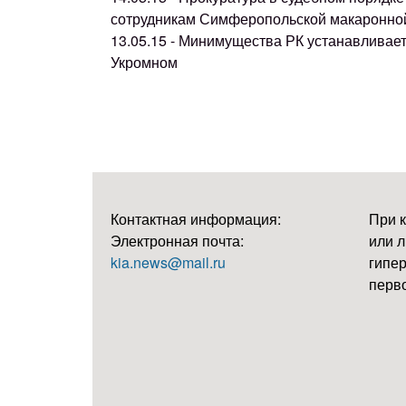
сотрудникам Симферопольской макаронно
13.05.15 - Минимущества РК устанавливае
Укромном
Контактная информация:
При 
Электронная почта:
или л
kia.news@mail.ru
гипер
перво