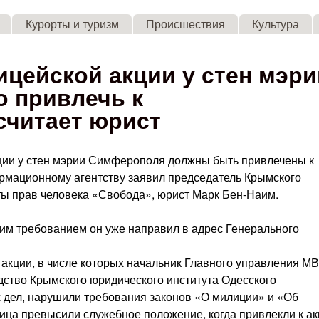
Skip to main content
Курорты и туризм
Происшествия
Культура
цейской акции у стен мэри
 привлечь к
 считает юрист
ции у стен мэрии Симферополя должны быть привлечены к
рмационному агентству заявил председатель Крымского
ы прав человека «Свобода», юрист Марк Бен-Наим.
щим требованием он уже направил в адрес Генерального
акции, в числе которых начальник Главного управления М
дство Крымского юридического института Одесского
х дел, нарушили требования законов «О милиции» и «Об
лица превысили служебное положение, когда привлекли к а