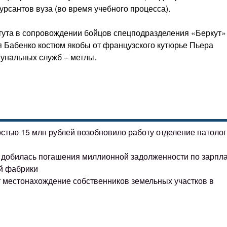
урсантов вуза (во время учебного процесса).
тута в сопровождении бойцов спецподразделения «Беркут»
 Бабенко костюм якобы от французского кутюрье Пьера
мунальных служб – метлы.
остью 15 млн рублей возобновило работу отделение патоло
ке добилась погашения миллионной задолженности по зарпл
й фабрики
т местонахождение собственников земельных участков в