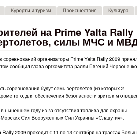
Skip to main content
Курорты и туризм
Происшествия
Культура
ителей на Prime Yalta Rally
ертолетов, силы МЧС и МВ
в соревнований организаторы Prime Yalta Rally 2009 приня
том сообщил глава оргкомитета ралли Евгений Червоненко
ь соревнования будут семь вертолетов (из которых 2
Кроме того, для обеспечения безопасности зрителям отвед
 в нынешнем году из-за отсутствия топлива для охраны
о-Морских Сил Вооруженных Сил Украины «Славутич».
Rally 2009 проходит с 11 по 13 сентября на трассах Боль