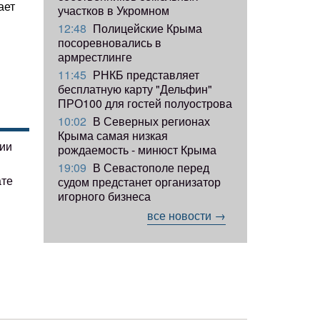
ает
участков в Укромном
12:48
Полицейские Крыма
посоревновались в
армрестлинге
11:45
РНКБ представляет
бесплатную карту "Дельфин"
ПРО100 для гостей полуострова
10:02
В Северных регионах
Крыма самая низкая
гии
рождаемость - минюст Крыма
19:09
В Севастополе перед
ате
судом предстанет организатор
игорного бизнеса
все новости →