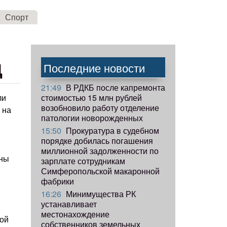
Спорт
Д
Последние новости
21:49
В РДКБ после капремонта
стоимостью 15 млн рублей
ли
возобновило работу отделение
 на
патологии новорожденных
15:50
Прокуратура в судебном
порядке добилась погашения
миллионной задолженности по
ены
зарплате сотрудникам
Симферопольской макаронной
фабрики
16:26
Минимущества РК
устанавливает
местонахождение
шой
собственников земельных