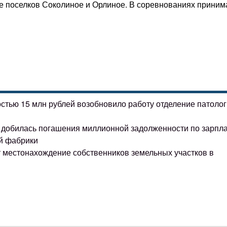
же поселков Соколиное и Орлиное. В соревнованиях приним
остью 15 млн рублей возобновило работу отделение патоло
ке добилась погашения миллионной задолженности по зарпл
й фабрики
т местонахождение собственников земельных участков в