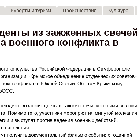
Skip to main content
Курорты и туризм
Происшествия
Культура
денты из зажженных свече
а военного конфликта в
ного консульства Российской Федерации в Симферополе
рганизации «Крымское объединение студенческих советов
енном конфликте в Южной Осетии. Об этом Крымскому
КрОСС.
 молодежь возложит цветы и зажжет свечи, которыми выложи
кта. Помимо того, участники мероприятия минутой молчани
етии и выступят против ведения военных действий,
о населения.
ут получить документальный фильм о событиях годичной