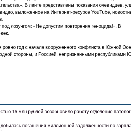
ательства». В ленте представлены показания очевидцев, ул
видео, выложенное на Интернет-ресурсе YouTube, новост
в.
т под лозунгом: «Не допустим повторения геноцида!». В
век.
я ровно год с начала вооруженного конфликта в Южной Осе
 одной стороны, и Россией, непризнанными республиками 
остью 15 млн рублей возобновило работу отделение патоло
ке добилась погашения миллионной задолженности по зарпл