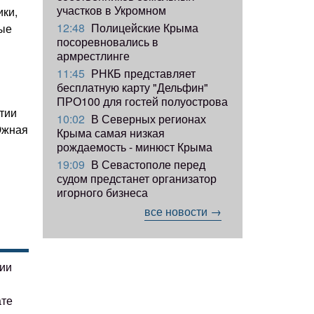
участков в Укромном
ики,
12:48
Полицейские Крыма
ные
посоревновались в
армрестлинге
11:45
РНКБ представляет
бесплатную карту "Дельфин"
ПРО100 для гостей полуострова
тии
10:02
В Северных регионах
Южная
Крыма самая низкая
рождаемость - минюст Крыма
19:09
В Севастополе перед
судом предстанет организатор
игорного бизнеса
все новости →
гии
ате