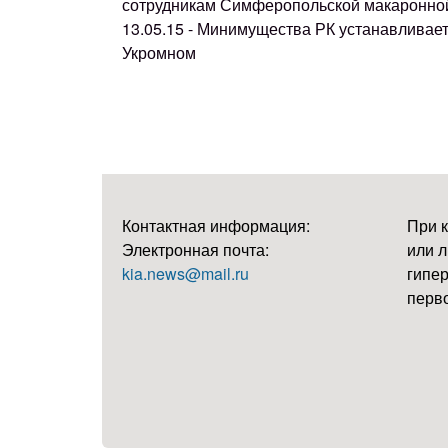
сотрудникам Симферопольской макаронно
13.05.15 - Минимущества РК устанавливае
Укромном
Контактная информация:
При 
Электронная почта:
или л
kia.news@mail.ru
гипер
перво