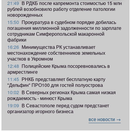
21:49
В РДКБ после капремонта стоимостью 15 млн
рублей возобновило работу отделение патологии
новорожденных
15:50
Прокуратура в судебном порядке добилась
погашения миллионной задолженности по зарплате
сотрудникам Симферопольской макаронной
фабрики
16:26
Минимущества РК устанавливает
местонахождение собственников земельных
участков в Укромном
12:48
Полицейские Крыма посоревновались в
армрестлинге
11:45
РНКБ представляет бесплатную карту
"Дельфин" ПРО100 для гостей полуострова
10:02
В Северных регионах Крыма самая низкая
рождаемость - минюст Крыма
19:09
В Севастополе перед судом предстанет
организатор игорного бизнеса
все новости →