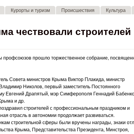
Skip to main content
Курорты и туризм
Происшествия
Культура
ыма чествовали строителей
ы профсоюзов прошло торжественное собрание, посвящен
ель Совета министров Крыма Виктор Плакида, министр
 Владимир Николов, первый заместитель Постоянного
му Евгений Драпятый, мэр Симферополя Геннадий Бабенко
Крыма и др.
 поздравил строителей с профессиональным праздником и
льная отрасль в автономии продолжает развиваться.
кам строительной сферы были вручены награды, знаки от
льства Крыма, Представительства Президента, Минстроя,