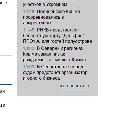
тные
участков в Укромном
12:48
Полицейские Крыма
посоревновались в
армрестлинге
11:45
РНКБ представляет
бесплатную карту "Дельфин"
ПРО100 для гостей полуострова
10:02
В Северных регионах
Крыма самая низкая
рождаемость - минюст Крыма
19:09
В Севастополе перед
судом предстанет организатор
игорного бизнеса
все новости →
гии
ате