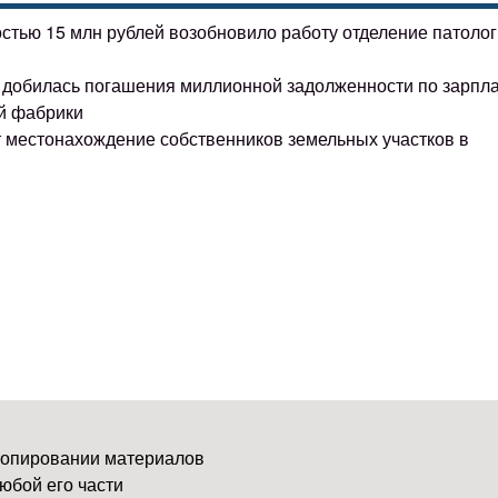
остью 15 млн рублей возобновило работу отделение патоло
ке добилась погашения миллионной задолженности по зарпл
й фабрики
т местонахождение собственников земельных участков в
копировании материалов
юбой его части