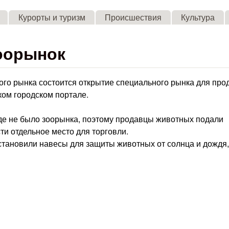
Skip to main content
Курорты и туризм
Происшествия
Культура
зоорынок
ного рынка состоится открытие специального рынка для про
ком городском портале.
роде не было зоорынка, поэтому продавцы животных подали
ти отдельное место для торговли.
установили навесы для защиты животных от солнца и дождя,