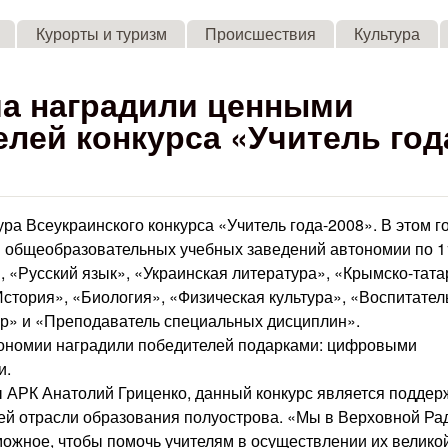
Skip to main content
Курорты и туризм
Происшествия
Культура
а наградили ценными
лей конкурса «Учитель год
ра Всеукраинского конкурса «Учитель года-2008». В этом г
 общеобразовательных учебных заведений автономии по 1
 «Русский язык», «Украинская литература», «Крымско-тата
стория», «Биология», «Физическая культура», «Воспитател
ер» и «Преподаватель специальных дисциплин».
тономии наградили победителей подарками: цифровыми
и.
 АРК Анатолий Гриценко, данный конкурс является поддер
сей отрасли образования полуострова. «Мы в Верховной Ра
ожное, чтобы помочь учителям в осуществлении их велико