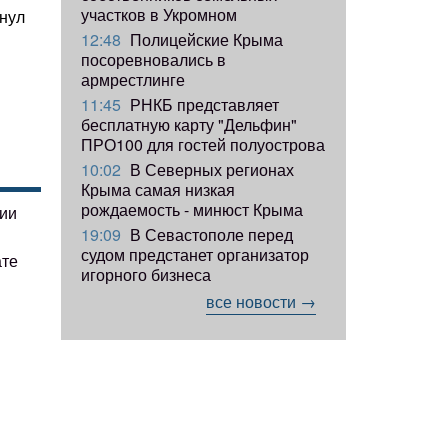
участков в Укромном
кнул
12:48
Полицейские Крыма
посоревновались в
армрестлинге
11:45
РНКБ представляет
бесплатную карту "Дельфин"
ПРО100 для гостей полуострова
10:02
В Северных регионах
Крыма самая низкая
рождаемость - минюст Крыма
гии
19:09
В Севастополе перед
судом предстанет организатор
ате
игорного бизнеса
все новости →