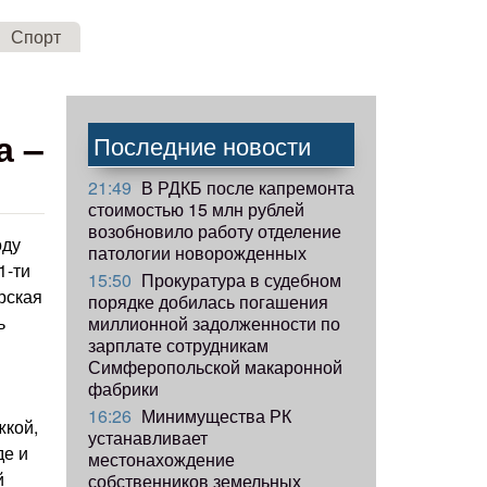
Спорт
а –
Последние новости
21:49
В РДКБ после капремонта
стоимостью 15 млн рублей
возобновило работу отделение
оду
патологии новорожденных
1-ти
15:50
Прокуратура в судебном
рская
порядке добилась погашения
ь
миллионной задолженности по
зарплате сотрудникам
Симферопольской макаронной
фабрики
16:26
Минимущества РК
жкой,
устанавливает
де и
местонахождение
й
собственников земельных