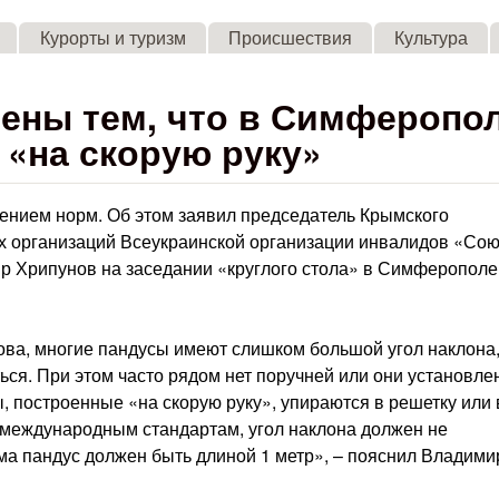
Skip to main content
Курорты и туризм
Происшествия
Культура
ены тем, что в Симферопо
«на скорую руку»
ением норм. Об этом заявил председатель Крымского
х организаций Всеукраинской организации инвалидов «Сою
р Хрипунов на заседании «круглого стола» в Симферополе
ова, многие пандусы имеют слишком большой угол наклона
ться. При этом часто рядом нет поручней или они установл
, построенные «на скорую руку», упираются в решетку или 
 международным стандартам, угол наклона должен не
ма пандус должен быть длиной 1 метр», – пояснил Владими