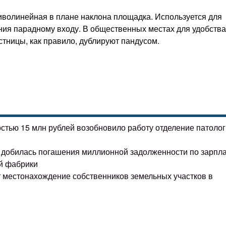
волинейная в плане наклона площадка. Используется для
ния парадному входу. В общественных местах для удобства
стницы, как правило, дублируют пандусом.
остью 15 млн рублей возобновило работу отделение патоло
ке добилась погашения миллионной задолженности по зарпл
й фабрики
т местонахождение собственников земельных участков в