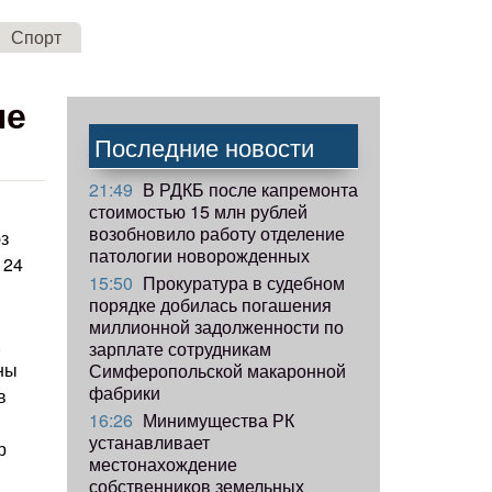
Спорт
ле
Последние новости
21:49
В РДКБ после капремонта
стоимостью 15 млн рублей
возобновило работу отделение
з
патологии новорожденных
 24
15:50
Прокуратура в судебном
порядке добилась погашения
миллионной задолженности по
,
зарплате сотрудникам
ены
Симферопольской макаронной
фабрики
в
16:26
Минимущества РК
устанавливает
р
местонахождение
собственников земельных