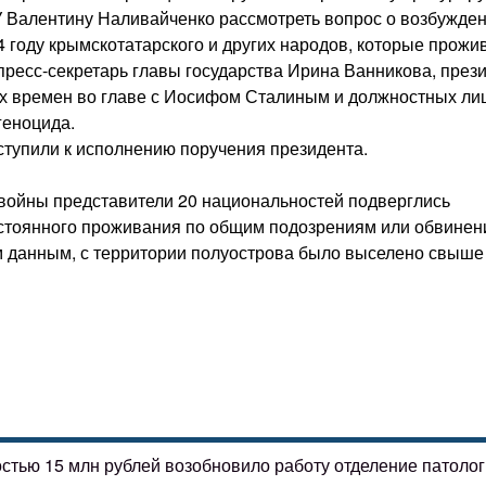
 Валентину Наливайченко рассмотреть вопрос о возбужде
4 году крымскотатарского и других народов, которые прожи
 пресс-секретарь главы государства Ирина Ванникова, през
тех времен во главе с Иосифом Сталиным и должностных ли
геноцида.
ступили к исполнению поручения президента.
войны представители 20 национальностей подверглись
остоянного проживания по общим подозрениям или обвинен
ым данным, с территории полуострова было выселено свыше
остью 15 млн рублей возобновило работу отделение патоло