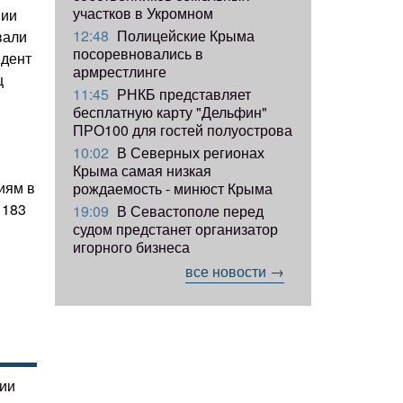
участков в Укромном
нии
12:48
Полицейские Крыма
вали
посоревновались в
идент
армрестлинге
ц
11:45
РНКБ представляет
бесплатную карту "Дельфин"
ПРО100 для гостей полуострова
10:02
В Северных регионах
Крыма самая низкая
иям в
рождаемость - минюст Крыма
 183
19:09
В Севастополе перед
судом предстанет организатор
игорного бизнеса
все новости →
гии