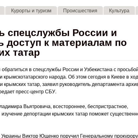
Skip to main content
Курорты и туризм
Происшествия
Культура
ь спецслужбы России и
ь доступ к материалам по
их татар
обратиться в спецслужбы России и Узбекистана с просьбо
и крымскотатарского народа. Об этом сегодня в Киеве в хо
и крымских татар, заявил руководитель департамента архи
едает пресс-центр СБУ.
Владимира Вьятровича, всестороннее, беспристрастное,
 изучение депортации крымских татар поможет существенн
т Украины Виктор Ющенко поручил Генеральному прокурору