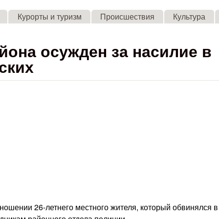
Skip to main content
Курорты и туризм
Происшествия
Культура
айона осужден за насилие в
ских
ношении 26-летнего местного жителя, который обвинялся в
дникам районного отдела полиции.