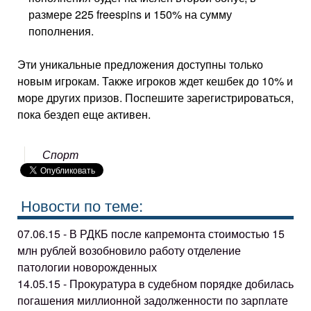
размере 225 freespins и 150% на сумму
пополнения.
Эти уникальные предложения доступны только
новым игрокам. Также игроков ждет кешбек до 10% и
море других призов. Поспешите зарегистрироваться,
пока бездеп еще активен.
Спорт
Новости по теме:
07.06.15 - В РДКБ после капремонта стоимостью 15
млн рублей возобновило работу отделение
патологии новорожденных
14.05.15 - Прокуратура в судебном порядке добилась
погашения миллионной задолженности по зарплате