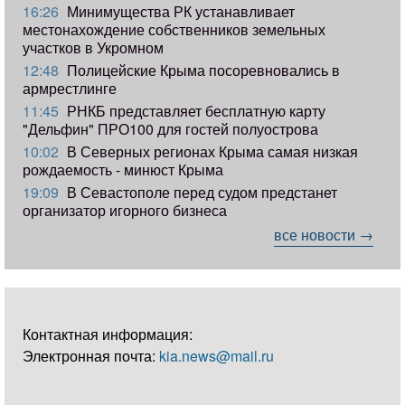
16:26
Минимущества РК устанавливает
местонахождение собственников земельных
участков в Укромном
12:48
Полицейские Крыма посоревновались в
армрестлинге
11:45
РНКБ представляет бесплатную карту
"Дельфин" ПРО100 для гостей полуострова
10:02
В Северных регионах Крыма самая низкая
рождаемость - минюст Крыма
19:09
В Севастополе перед судом предстанет
организатор игорного бизнеса
все новости →
Контактная информация:
Электронная почта:
kia.news@mail.ru