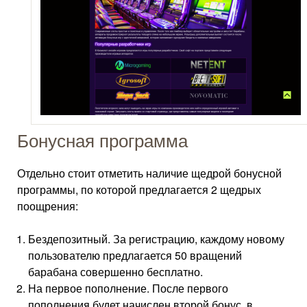
Бонусная программа
Отдельно стоит отметить наличие щедрой бонусной
программы, по которой предлагается 2 щедрых
поощрения:
Бездепозитный. За регистрацию, каждому новому
пользователю предлагается 50 вращений
барабана совершенно бесплатно.
На первое пополнение. После первого
пополнения будет начислен второй бонус, в