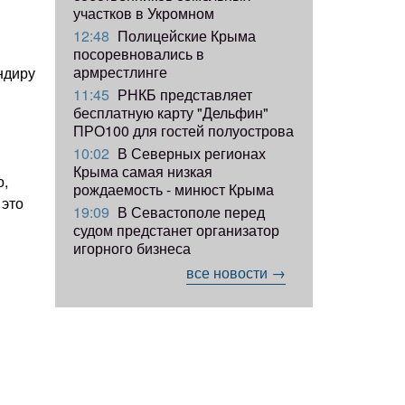
участков в Укромном
12:48
Полицейские Крыма
посоревновались в
армрестлинге
ндиру
11:45
РНКБ представляет
бесплатную карту "Дельфин"
ПРО100 для гостей полуострова
10:02
В Северных регионах
Крыма самая низкая
о,
рождаемость - минюст Крыма
 это
19:09
В Севастополе перед
судом предстанет организатор
игорного бизнеса
все новости →