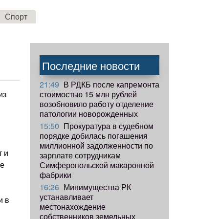
Спорт
Последние новости
21:49
В РДКБ после капремонта
стоимостью 15 млн рублей
из
возобновило работу отделение
патологии новорожденных
15:50
Прокуратура в судебном
порядке добилась погашения
миллионной задолженности по
т и
зарплате сотрудникам
ие
Симферопольской макаронной
фабрики
16:26
Минимущества РК
устанавливает
и в
местонахождение
собственников земельных