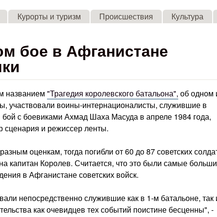
Skip to main content
Курорты и туризм
Происшествия
Культура
ом бое в Афганистане
ики
им названием
"Трагедия королевского батальона",
об одном 
ны, участвовали воины-интернационалисты, служившие в
 бой с боевиками Ахмад Шаха Масуда в апреле 1984 года,
р сценария и режиссер ленты.
азным оценкам, тогда погибли от 60 до 87 советских солда
на капитан Королев. Считается, что это были самые больш
дения в Афганистане советских войск.
вали непосредственно служившие как в 1-м батальоне, так 
тельства как очевидцев тех событий поистине бесценны", -