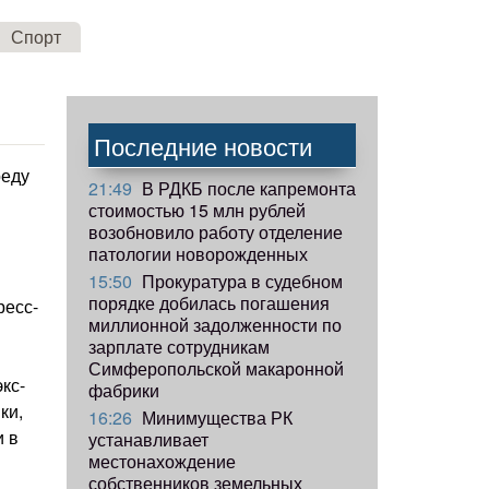
Спорт
Последние новости
реду
21:49
В РДКБ после капремонта
стоимостью 15 млн рублей
возобновило работу отделение
патологии новорожденных
15:50
Прокуратура в судебном
порядке добилась погашения
ресс-
миллионной задолженности по
зарплате сотрудникам
Симферопольской макаронной
кс-
фабрики
ки,
16:26
Минимущества РК
и в
устанавливает
местонахождение
собственников земельных