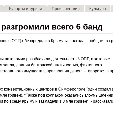
Skip to main content
Курорты и туризм
Происшествия
Культура
 разгромили всего 6 банд
овок (ОПГ) обезвредили в Крыму за полгода, сообщает в с
ы автономии разоблачили деятельность 6 ОПГ, в которые
ля завладевания банковской наличностью, фиктивного
тованного имущества, присвоения денег", - говорится в п
ух конвертационных центров в Симферополе (один создал э
 млн гривен). "Также под колпаком оказались злоумышленни
по всему Крыму и завладели 1,3 млн гривен", - рассказал