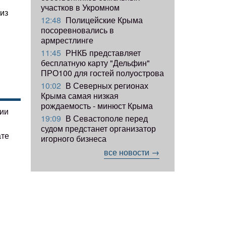
участков в Укромном
из
12:48
Полицейские Крыма
посоревновались в
армрестлинге
11:45
РНКБ представляет
бесплатную карту "Дельфин"
ПРО100 для гостей полуострова
10:02
В Северных регионах
Крыма самая низкая
рождаемость - минюст Крыма
гии
19:09
В Севастополе перед
судом предстанет организатор
ате
игорного бизнеса
все новости →