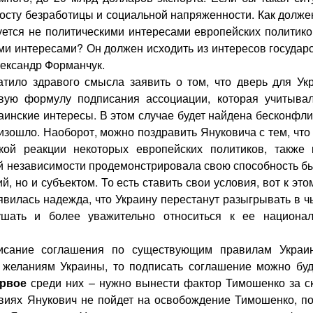
росту безработицы и социальной напряженности. Как долж
уется не политическими интересами европейских политико
ми интересами? Он должен исходить из интересов государ
лександр Форманчук.
атило здравого смысла заявить о том, что дверь для Ук
овую формулу подписания ассоциации, которая учитыва
раинские интересы. В этом случае будет найдена бесконфл
изошло. Наоборот, можно поздравить Януковича с тем, что
кой реакции некоторых европейских политиков, также 
ей независимости продемонстрировала свою способность бы
 но и субъектом. То есть ставить свои условия, вот к эт
вилась надежда, что Украину перестанут разыгрывать в ч
лушать и более уважительно относиться к ее национа
писание соглашения по существующим правилам Украи
 желаниям Украины, то подписать соглашение можно буд
рвое
среди них – нужно вынести фактор Тимошенко за ск
овиях Янукович не пойдет на освобождение Тимошенко, по