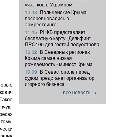
участков в Укромном
12:48
Полицейские Крыма
посоревновались в
армрестлинге
11:45
РНКБ представляет
бесплатную карту "Дельфин"
ПРО100 для гостей полуострова
10:02
В Северных регионах
Крыма самая низкая
рождаемость - минюст Крыма
19:09
В Севастополе перед
судом предстанет организатор
игорного бизнеса
торые
кович
все новости →
Такое
нчук.
ресах
тому,
чески
уация