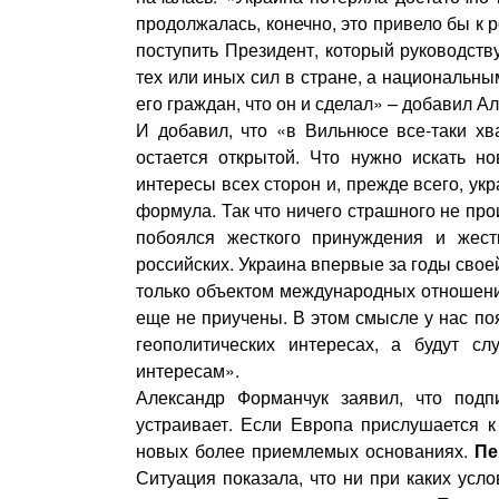
продолжалась, конечно, это привело бы к 
поступить Президент, который руководств
тех или иных сил в стране, а национальны
его граждан, что он и сделал» – добавил А
И добавил, что «в Вильнюсе все-таки хв
остается открытой. Что нужно искать н
интересы всех сторон и, прежде всего, ук
формула. Так что ничего страшного не про
побоялся жесткого принуждения и жест
российских. Украина впервые за годы сво
только объектом международных отношений,
еще не приучены. В этом смысле у нас поя
геополитических интересах, а будут с
интересам».
Александр Форманчук заявил, что под
устраивает. Если Европа прислушается к
новых более приемлемых основаниях.
Пе
Ситуация показала, что ни при каких усл