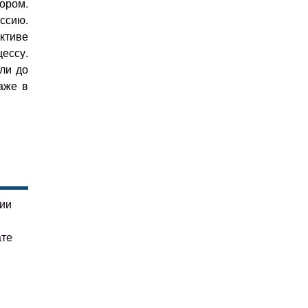
ором.
ссию.
ктиве
цессу.
ли до
аже в
гии
ате