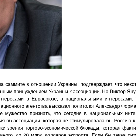
на саммите в отношении Украины, подтверждает, что неко
енным принуждением Украины к ассоциации. Но Виктор Яну
интересами в Евросоюзе, а национальными интересами. 
ационного агентства высказал политолог Александр Форма
е мужество признать, что сегодня в национальных инте
я об ассоциации, которая не стимулировала бы Россию к 
ки зрения торгово-экономической блокады, которая факти
много, до 20 млрд долларов экспорта. Если бы такая сит