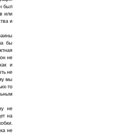
ен был
в или
ства и
раины
ла бы
иктная
 он не
как и
ть не
ому мы
ьих-то
льным
ну не
ет на
обки.
ка не