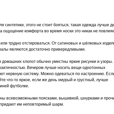
я синтетики, этого не стоит бояться, такая одежда лучше д
а ощущение комфорта во время носки это никак не повлияе
или трудно отстироваться. От сатиновых и шёлковых издел
ериалы являются достаточно привередливыми.
я домашних хлопот обычно уместны яркие рисунки и узоры.
практичностью. Вечером лучше носить вещи однотонных
ают нервную систему. Можно одеваться по настроению. Есл
йте что-то яркое, если же день хмурый и грустный, лучше
синей футболке.
ны всевозможными поясками, вышивкой, шнурками и проч
а придают им неповторимый шарм.