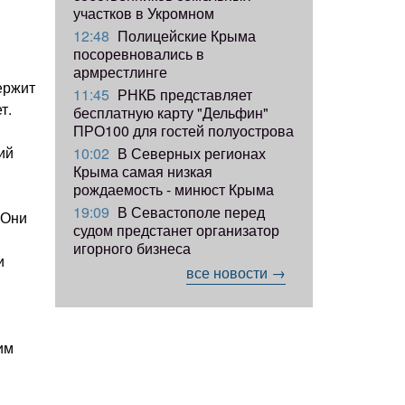
участков в Укромном
12:48
Полицейские Крыма
посоревновались в
армрестлинге
ержит
11:45
РНКБ представляет
т.
бесплатную карту "Дельфин"
ПРО100 для гостей полуострова
ий
10:02
В Северных регионах
Крыма самая низкая
рождаемость - минюст Крыма
19:09
В Севастополе перед
 Они
судом предстанет организатор
игорного бизнеса
и
все новости →
им