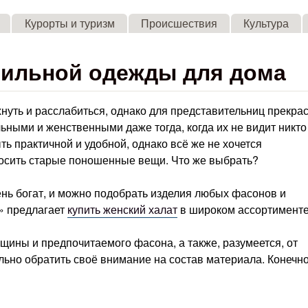
Skip to main content
Курорты и туризм
Происшествия
Культура
тильной одежды для дома
хнуть и расслабиться, однако для представительниц прекра
ьными и женственными даже тогда, когда их не видит никто
 практичной и удобной, однако всё же не хочется
осить старые поношенные вещи. Что же выбрать?
нь богат, и можно подобрать изделия любых фасонов и
а» предлагает
купить женский халат
в широком ассортимент
щины и предпочитаемого фасона, а также, разумеется, от
ьно обратить своё внимание на состав материала. Конечно