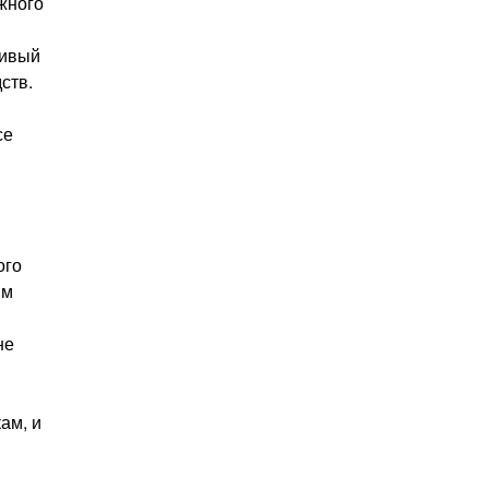
жного
сивый
ств.
се
ого
ым
не
ам, и