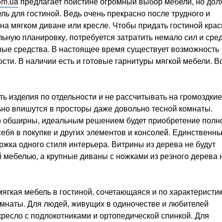
om.ua
предлагает поистине огромный выбор мебели, но дол
ь для гостиной. Ведь очень прекрасно после трудного и
на мягком диване или кресле. Чтобы придать гостиной кра
льную планировку, потребуется затратить немало сил и сред
нные средства. В настоящее время существует возможность
ости. В наличии есть и готовые гарнитуры мягкой мебели. В
ь изделия по отдельности и не рассчитывать на громоздкие
ьно впишутся в просторы даже довольно тесной комнаты.
о обширны, идеальным решением будет приобретение полн
себя в покупке и других элементов и консолей. Единственн
жка одного стиля интерьера. Витрины из дерева не будут
 мебелью, а крупные диваны с ножками из резного дерева 
гкая мебель в гостиной, сочетающаяся и по характеристик
омнаты. Для людей, живущих в одиночестве и любителей
ресло с подлокотниками и ортопедической спинкой. Для