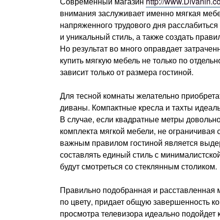
Современный магазин
http://www.Divanin.c
внимания заслуживает именно мягкая мебел
напряженного трудового дня расслабиться 
и уникальный стиль, а также создать прави
Но результат во много оправдает затраче
купить мягкую мебель не только по отдельн
зависит только от размера гостиной.
Для тесной комнаты желательно приобретат
диваны. Компактные кресла и тахты идеал
В случае, если квадратные метры довольн
комплекта мягкой мебели, не ограничивая 
важным правилом гостиной является выдер
составлять единый стиль с минималистской
будут смотреться со стеклянным столиком.
Правильно подобранная и расставленная мя
по цвету, придает общую завершенность к
просмотра телевизора идеально подойдет к