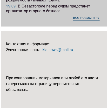
19:09
В Севастополе перед судом предстанет
организатор игорного бизнеса
все новости →
Контактная информация:
Электронная почта:
kia.news@mail.ru
При копировании материалов или любой его части
гиперссылка на страницу-первоисточник
обязательна.