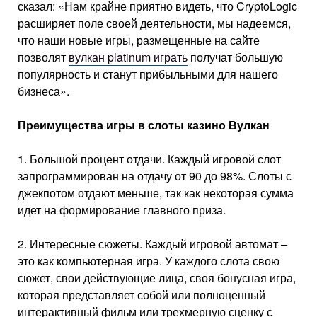
сказал: «Нам крайне приятно видеть, что CryptoLogic
расширяет поле своей деятельности, мы надеемся,
что наши новые игры, размещенные на сайте
позволят
вулкан platinum играть
получат большую
популярность и станут прибыльными для нашего
бизнеса».
Преимущества игры в слоты казино Вулкан
1. Большой процент отдачи. Каждый игровой слот
запрограммирован на отдачу от 90 до 98%. Слоты с
джекпотом отдают меньше, так как некоторая сумма
идет на формирование главного приза.
2. Интересные сюжеты. Каждый игровой автомат –
это как компьютерная игра. У каждого слота свою
сюжет, свои действующие лица, своя бонусная игра,
которая представляет собой или полноценный
интерактивный фильм или трехмерную сценку с