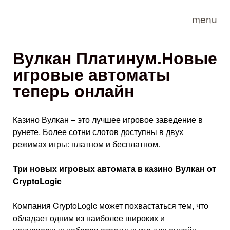
Skip to main content
menu
Вулкан Платинум.Новые
игровые автоматы
теперь онлайн
Казино Вулкан – это лучшее игровое заведение в
рунете. Более сотни слотов доступны в двух
режимах игры: платном и бесплатном.
Три новых игровых автомата в казино Вулкан от
CryptoLogic
Компания CryptoLogic может похвастаться тем, что
обладает одним из наиболее широких и