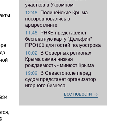
участков в Укромном
12:48
Полицейские Крыма
факты
посоревновались в
армрестлинге
11:45
РНКБ представляет
бесплатную карту "Дельфин"
ПРО100 для гостей полуострова
ере
гда
10:02
В Северных регионах
Крыма самая низкая
тной
рождаемость - минюст Крыма
19:09
В Севастополе перед
судом предстанет организатор
игорного бизнеса
все новости →
1934
тся,
ый