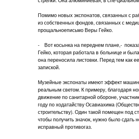
стрелки. Она алюминиевая, в спе-циальном
Помимо новых экспонатов, связанных с ра
из собственных фондов, связанных с меди
прощальноеписьмо Веры Гейко.
- Вот косынка на переднем плане,- показ
Гейко, которая работала в боль­нице и бы
она переносила листовки. Перед тем как е
за­пиской.
Музейные экспонаты имеют эф­фект машины
реальным светом. К примеру, благода­ря н
движение по санитарной обороне, участни
году по ходатайству Осавиахима (Обществ
строительству). Один такой помещен под с
чтобы получить значок, нужно было сдать 
исправный противогаз.