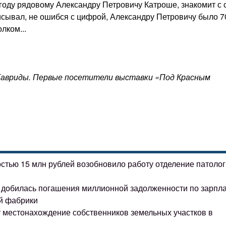
 году рядовому Александру Петровичу Катроше, знакомит с 
исывал, не ошибся с цифрой, Александру Петровичу было 7
олком...
 Тавриды. Первые посетители выставки «Под Красным
остью 15 млн рублей возобновило работу отделение патоло
ке добилась погашения миллионной задолженности по зарпл
й фабрики
т местонахождение собственников земельных участков в