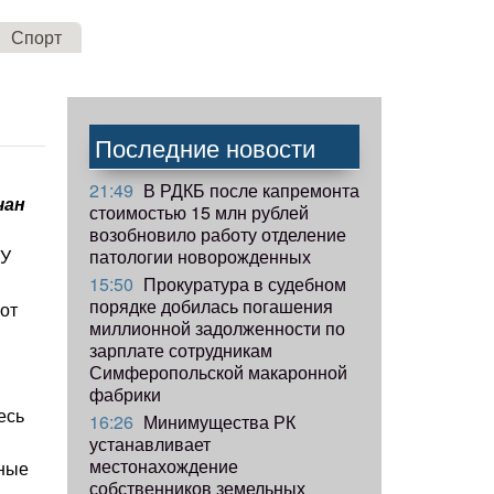
Спорт
Последние новости
21:49
В РДКБ после капремонта
чан
стоимостью 15 млн рублей
возобновило работу отделение
патологии новорожденных
 У
15:50
Прокуратура в судебном
порядке добилась погашения
вот
миллионной задолженности по
зарплате сотрудникам
Симферопольской макаронной
фабрики
есь
16:26
Минимущества РК
устанавливает
местонахождение
нные
собственников земельных