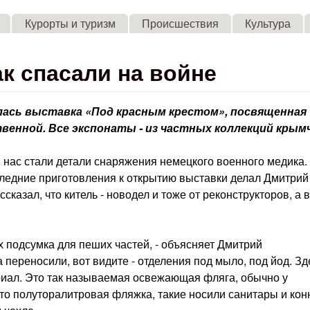
Skip to main content
Курорты и туризм
Происшествия
Культура
к спасали на войне
ась выставка «Под красным крестом», посвященная
енной. Все экспонаты - из частных коллекций крым
ас стали детали снаряжения немецкого военного медика.
ледние приготовления к открытию выставки делал Дмитрий
казал, что китель - новодел и тоже от реконструкторов, а 
х подсумка для пеших частей, - объясняет Дмитрий
 переносили, вот видите - отделения под мыло, под йод. Зд
иал. Это так называемая освежающая фляга, обычно у
это полуторалитровая фляжка, такие носили санитары и ко