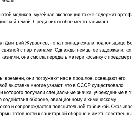
 чехле.
ботой медиков, музейная экспозиция также содержит арте
цинской темой. Среди них особое место занимает
ал Дмитрий Журавлев, - она принадлежала подпольщице В
ла связной с партизанами. Однажды немцы ее задержали, ко
е казнили, она смогла передать матери косынку с предсмер
 времени, они погружа­ют нас в прошлое, освещают его
овой выставке многие узнают, что в СССР существовало
ки которого получали специальные значки, учрежденные в 
о содействия обороне, авиационному и химическому
текло и сопро­вождается пояснительной табличкой. Оказывае
нормы готовности к санитарной обороне и иметь соб­ственн