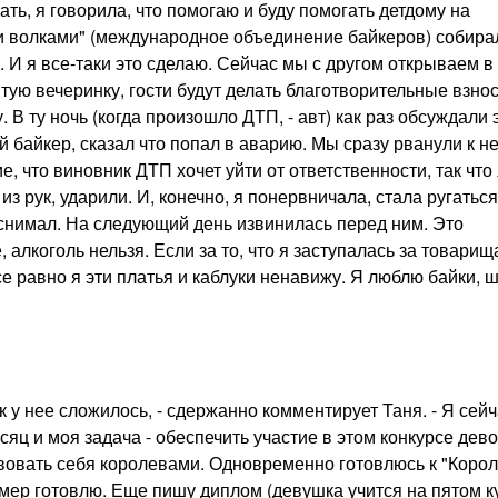
ать, я говорила, что помогаю и буду помогать детдому на
и волками" (международное объединение байкеров) собира
. И я все-таки это сделаю. Сейчас мы с другом открываем в
тую вечеринку, гости будут делать благотворительные взно
В ту ночь (когда произошло ДТП, - авт) как раз обсуждали 
байкер, сказал что попал в аварию. Мы сразу рванули к не
, что виновник ДТП хочет уйти от ответственности, так что 
 рук, ударили. И, конечно, я понервничала, стала ругаться
 снимал. На следующий день извинилась перед ним. Это
 алкоголь нельзя. Если за то, что я заступалась за товарищ
е равно я эти платья и каблуки ненавижу. Я люблю байки, 
ак у нее сложилось, - сдержанно комментирует Таня. - Я сей
сяц и моя задача - обеспечить участие в этом конкурсе дев
твовать себя королевами. Одновременно готовлюсь к "Коро
мер готовлю. Еще пишу диплом (девушка учится на пятом к