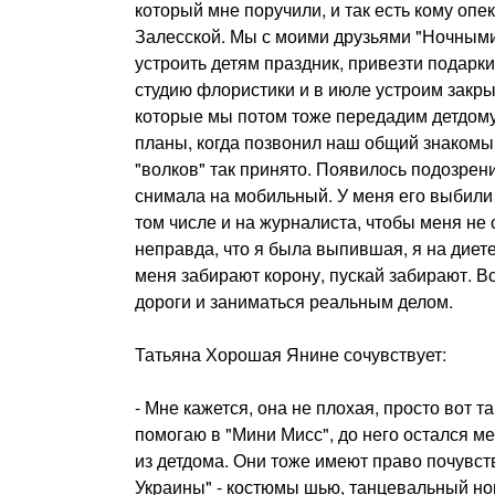
который мне поручили, и так есть кому опек
Залесской. Мы с моими друзьями "Ночным
устроить детям праздник, привезти подарки
студию флористики и в июле устроим закры
которые мы потом тоже передадим детдому. 
планы, когда позвонил наш общий знакомый 
"волков" так принято. Появилось подозрение
снимала на мобильный. У меня его выбили из
том числе и на журналиста, чтобы меня не
неправда, что я была выпившая, я на диете,
меня забирают корону, пускай забирают. Вс
дороги и заниматься реальным делом.
Татьяна Хорошая Янине сочувствует:
- Мне кажется, она не плохая, просто вот т
помогаю в "Мини Мисс", до него остался ме
из детдома. Они тоже имеют право почувс
Украины" - костюмы шью, танцевальный но