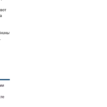
 вот
ка
Янины
.
гии
ате