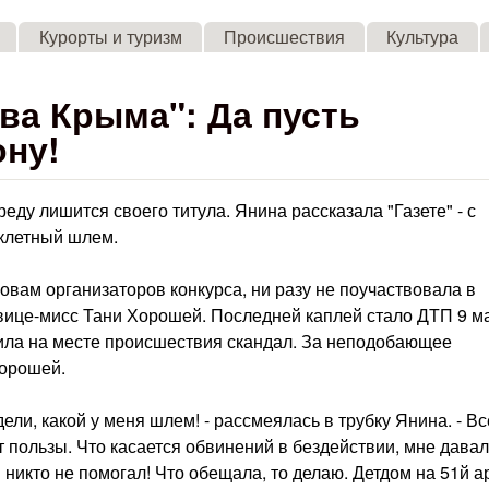
Skip to main content
Курорты и туризм
Происшествия
Культура
ва Крыма": Да пусть
ону!
ду лишится своего титула. Янина рассказала "Газете" - с
иклетный шлем.
овам организаторов конкурса, ни разу не поучаствовала в
 вице-мисс Тани Хорошей. Последней каплей стало ДТП 9 м
ила на месте происшествия скандал. За неподобающее
Хорошей.
ели, какой у меня шлем! - рассмеялась в трубку Янина. - Вс
т пользы. Что касается обвинений в бездействии, мне дава
и никто не помогал! Что обещала, то делаю. Детдом на 51й а