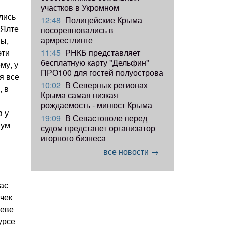
участков в Укромном
лись
12:48
Полицейские Крыма
 Ялте
посоревновались в
армрестлинге
сы,
11:45
РНКБ представляет
эти
бесплатную карту "Дельфин"
му, у
ПРО100 для гостей полуострова
я все
10:02
В Северных регионах
, в
Крыма самая низкая
рождаемость - минюст Крыма
а у
19:09
В Севастополе перед
шум
судом предстанет организатор
игорного бизнеса
все новости →
час
очек
леве
урсе