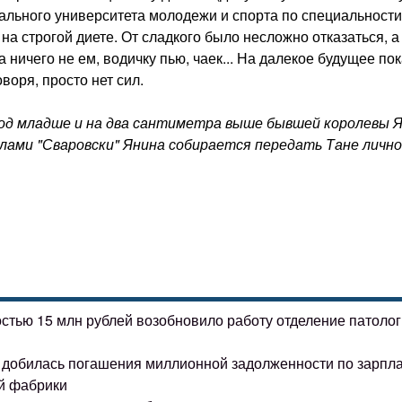
льного университета молодежи и спорта по специальности
 на строгой диете. От сладкого было несложно отказаться, а
 ничего не ем, водичку пью, чаек... На далекое будущее по
оворя, просто нет сил.
год младше и на два сантиметра выше бывшей королевы 
аллами "Сваровски" Янина собирается передать Тане лично
остью 15 млн рублей возобновило работу отделение патоло
ке добилась погашения миллионной задолженности по зарпл
й фабрики