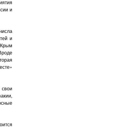
иятия
сии и
числа
тей и
 Крым
Вроде
торая
есте»
 свои
акии,
рсные
тоится