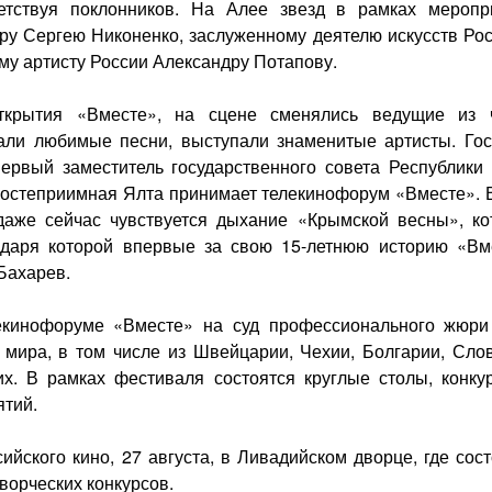
тствуя поклонников. На Алее звезд в рамках меропр
ру Сергею Никоненко, заслуженному деятелю искусств Рос
у артисту России Александру Потапову.
ткрытия «Вместе», на сцене сменялись ведущие из 
али любимые песни, выступали знаменитые артисты. Гос
ервый заместитель государственного совета Республики
 гостеприимная Ялта принимает телекинофорум «Вместе». 
 даже сейчас чувствуется дыхание «Крымской весны», ко
одаря которой впервые за свою 15-летнюю историю «Вм
 Бахарев.
кинофоруме «Вместе» на суд профессионального жюри
 мира, в том числе из Швейцарии, Чехии, Болгарии, Слов
их. В рамках фестиваля состоятся круглые столы, конку
ятий.
йского кино, 27 августа, в Ливадийском дворце, где сос
ворческих конкурсов.