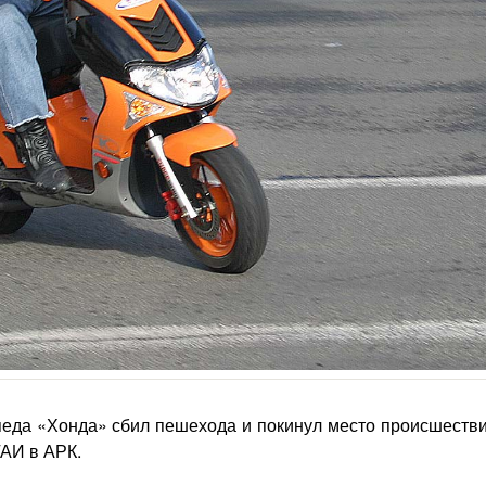
педа «Хонда» сбил пешехода и покинул место происшестви
АИ в АРК.