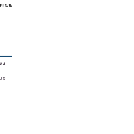
итель
гии
ате