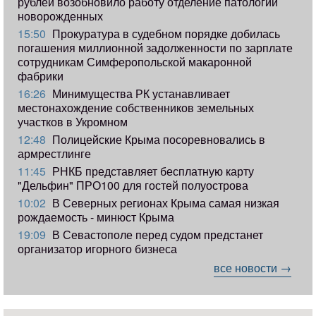
рублей возобновило работу отделение патологии
новорожденных
15:50
Прокуратура в судебном порядке добилась
погашения миллионной задолженности по зарплате
сотрудникам Симферопольской макаронной
фабрики
16:26
Минимущества РК устанавливает
местонахождение собственников земельных
участков в Укромном
12:48
Полицейские Крыма посоревновались в
армрестлинге
11:45
РНКБ представляет бесплатную карту
"Дельфин" ПРО100 для гостей полуострова
10:02
В Северных регионах Крыма самая низкая
рождаемость - минюст Крыма
19:09
В Севастополе перед судом предстанет
организатор игорного бизнеса
все новости →