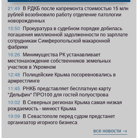
21:49
В РДКБ после капремонта стоимостью 15 млн
рублей возобновило работу отделение патологии
новорожденных
15:50
Прокуратура в судебном порядке добилась
погашения миллионной задолженности по зарплате
сотрудникам Симферопольской макаронной
фабрики
16:26
Минимущества РК устанавливает
местонахождение собственников земельных
участков в Укромном
12:48
Полицейские Крыма посоревновались в
армрестлинге
11:45
РНКБ представляет бесплатную карту
"Дельфин" ПРО100 для гостей полуострова
10:02
В Северных регионах Крыма самая низкая
рождаемость - минюст Крыма
19:09
В Севастополе перед судом предстанет
организатор игорного бизнеса
все новости →