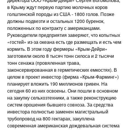
директора ООО «Крым-Дейри» Сергея Богомолова,
в Крыму ждут первую партию молоч­ных коров
голштинской породы из США - 1800 голов. Позже
должны подвезти и остальных 1200 буренок,
положенных по контракту с амери­канцами.
Руководители предприя­тия заверяют, что копытных
«гостей» из-за океана есть где размещать и есть чем
кормить. В этом году фер­меры «Крым-Дейри»
заготовили около 8 тысяч тонн силоса и 2 ты­сячи
тонн сенажа (провяленная тра­ва,
законсервированная в гермети­ческих емкостях). В
целом в проект инвестор (фирма «Крым-Фарминг»)
планирует вложить 190 миллионов гривен. На
сегодня 60 из них освое­ны. Они пошли в основном
на закуп­ку сельхозтехники, а также рекон­струкцию
систем орошения бывше­го совхоза. За средства
инвестора полностью заменен магистральный
трубопровод на 800 гектарах, заку­плена
современная американская дождевальная система